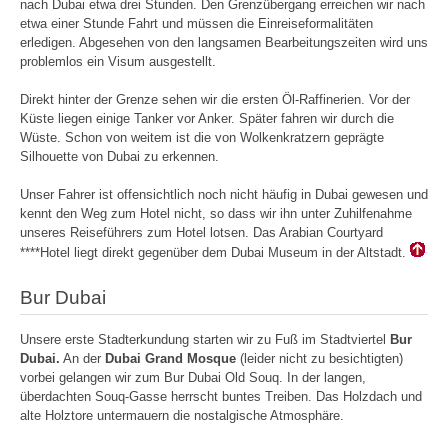
nach Dubai etwa drei Stunden. Den Grenzübergang erreichen wir nach
etwa einer Stunde Fahrt und müssen die Einreiseformalitäten
erledigen. Abgesehen von den langsamen Bearbeitungszeiten wird uns
problemlos ein Visum ausgestellt.
Direkt hinter der Grenze sehen wir die ersten Öl-Raffinerien. Vor der
Küste liegen einige Tanker vor Anker. Später fahren wir durch die
Wüste. Schon von weitem ist die von Wolkenkratzern geprägte
Silhouette von Dubai zu erkennen.
Unser Fahrer ist offensichtlich noch nicht häufig in Dubai gewesen und
kennt den Weg zum Hotel nicht, so dass wir ihn unter Zuhilfenahme
unseres Reiseführers zum Hotel lotsen. Das Arabian Courtyard
****Hotel liegt direkt gegenüber dem Dubai Museum in der Altstadt.
Bur Dubai
Unsere erste Stadterkundung starten wir zu Fuß im Stadtviertel
Bur
Dubai.
An der
Dubai Grand Mosque
(leider nicht zu besichtigten)
vorbei gelangen wir zum Bur Dubai Old Souq. In der langen,
überdachten Souq-Gasse herrscht buntes Treiben. Das Holzdach und
alte Holztore untermauern die nostalgische Atmosphäre.