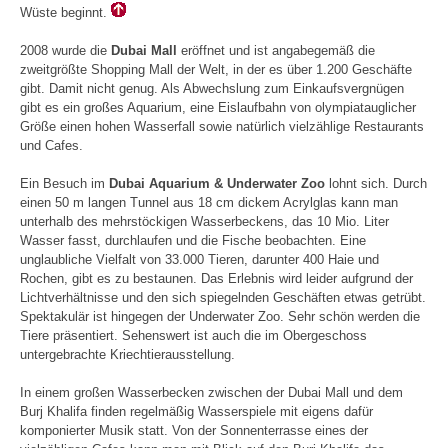
Wüste beginnt.
2008 wurde die
Dubai Mall
eröffnet und ist angabegemäß die
zweitgrößte Shopping Mall der Welt, in der es über 1.200 Geschäfte
gibt. Damit nicht genug. Als Abwechslung zum Einkaufsvergnügen
gibt es ein großes Aquarium, eine Eislaufbahn von olympiatauglicher
Größe einen hohen Wasserfall sowie natürlich vielzählige Restaurants
und Cafes.
Ein Besuch im
Dubai Aquarium & Underwater Zoo
lohnt sich. Durch
einen 50 m langen Tunnel aus 18 cm dickem Acrylglas kann man
unterhalb des mehrstöckigen Wasserbeckens, das 10 Mio. Liter
Wasser fasst, durchlaufen und die Fische beobachten. Eine
unglaubliche Vielfalt von 33.000 Tieren, darunter 400 Haie und
Rochen, gibt es zu bestaunen. Das Erlebnis wird leider aufgrund der
Lichtverhältnisse und den sich spiegelnden Geschäften etwas getrübt.
Spektakulär ist hingegen der Underwater Zoo. Sehr schön werden die
Tiere präsentiert. Sehenswert ist auch die im Obergeschoss
untergebrachte Kriechtierausstellung.
In einem großen Wasserbecken zwischen der Dubai Mall und dem
Burj Khalifa finden regelmäßig Wasserspiele mit eigens dafür
komponierter Musik statt. Von der Sonnenterrasse eines der