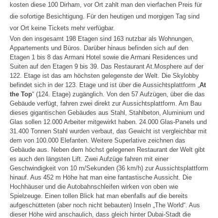
kosten diese 100 Dirham, vor Ort zahlt man den vierfachen Preis für
die sofortige Besichtigung. Für den heutigen und morgigen Tag sind
vor Ort keine Tickets mehr verfügbar.
Von den insgesamt 198 Etagen sind 163 nutzbar als Wohnungen,
Appartements und Büros. Darüber hinaus befinden sich auf den
Etagen 1 bis 8 das Armani Hotel sowie die Armani Residences und
Suiten auf den Etagen 9 bis 39. Das Restaurant At.Mosphere auf der
122. Etage ist das am höchsten gelegenste der Welt. Die Skylobby
befindet sich in der 123. Etage und ist über die Aussichtsplattform „
At
the Top
“ (124. Etage) zugänglich. Von den 57 Aufzügen, über die das
Gebäude verfügt, fahren zwei direkt zur Aussichtsplattform.
Am Bau
dieses gigantischen Gebäudes aus Stahl, Stahlbeton, Aluminium und
Glas sollen 12.000 Arbeiter mitgewirkt haben. 24.000 Glas-Panels und
31.400 Tonnen Stahl wurden verbaut, das Gewicht ist vergleichbar mit
dem von 100.000 Elefanten. Weitere Superlative zeichnen das
Gebäude aus. Neben dem höchst gelegenen Restaurant der Welt gibt
es auch den längsten Lift.
Zwei Aufzüge fahren mit einer
Geschwindigkeit von 10 m/Sekunden (36 km/h) zur Aussichtsplattform
hinauf. Aus 452 m Höhe hat man eine fantastische Aussicht. Die
Hochhäuser und die Autobahnschleifen wirken von oben wie
Spielzeuge. Einen tollen Blick hat man ebenfalls auf die bereits
aufgeschütteten (aber noch nicht bebauten) Inseln „The World“. Aus
dieser Höhe wird anschaulich, dass gleich hinter Dubai-Stadt die