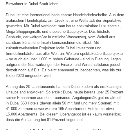
Einwohner in Dubai-Stadt leben.
Dubai ist eine international bedeutsame Handelsdrehscheibe. Aus dem
arabischen Handelsplatz am Creek ist eine Weltstadt der Superlative
geworden. Mit Dubai verbindet man heute spektakuläre Luxushotels,
Mega-Shoppingmalls und utopische Bauprojekte. Das höchste
Gebäude, der weltgrößte künstliche Wasserweg, vom Weltall aus
sichtbare künstliche Inseln kennzeichnen die Stadt. Mit
zukunftsweisenden Projekten lockt Dubai Investoren und
Immobilienkäufer aus aller Welt an. Weitere spektakuläre Bauprojekte
– so auch ein über 1.000 m hohes Gebäude - sind in Planung, liegen
aufgrund der Nachwirkungen der Finanz- und Wirtschaftskrise jedoch
derzeit noch auf Eis. Es bleibt spannend zu beobachten, was bis zur
Expo 2020 umgesetzt wird.
Anfang des 20. Jahrtausends hat sich Dubai zudem als erstklassiges
Urlaubsland entwickelt. So erzielt Dubai heute bereits über 25 Prozent
seiner Einnahmen aus dem Tourismus. Angabegemäß gibt es aktuell
in Dubai 350 Hotels (davon allein 50 mit fünf und mehr Sternen) mit
41.000 Zimmern sowie weitere 165 Appartement-Hotels mit etwa
15.000 Apartments. Bei diesem Überangebot ist es kaum vorstellbar,
dass die Auslastung bei 81 Prozent liegen soll.