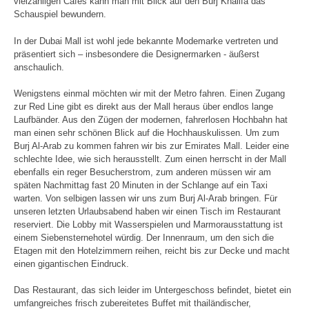
vielzähligen Cafes kann man mit Blick auf den Burj Khalifa das
Schauspiel bewundern.
In der Dubai Mall ist wohl jede bekannte Modemarke vertreten und
präsentiert sich – insbesondere die Designermarken - äußerst
anschaulich.
Wenigstens einmal möchten wir mit der Metro fahren. Einen Zugang
zur Red Line gibt es direkt aus der Mall heraus über endlos lange
Laufbänder. Aus den Zügen der modernen, fahrerlosen Hochbahn hat
man einen sehr schönen Blick auf die Hochhauskulissen. Um zum
Burj Al-Arab zu kommen fahren wir bis zur Emirates Mall. Leider eine
schlechte Idee, wie sich herausstellt. Zum einen herrscht in der Mall
ebenfalls ein reger Besucherstrom, zum anderen müssen wir am
späten Nachmittag fast 20 Minuten in der Schlange auf ein Taxi
warten. Von selbigen lassen wir uns zum Burj Al-Arab bringen. Für
unseren letzten Urlaubsabend haben wir einen Tisch im Restaurant
reserviert. Die Lobby mit Wasserspielen und Marmorausstattung ist
einem Siebensternehotel würdig. Der Innenraum, um den sich die
Etagen mit den Hotelzimmern reihen, reicht bis zur Decke und macht
einen gigantischen Eindruck.
Das Restaurant, das sich leider im Untergeschoss befindet, bietet ein
umfangreiches frisch zubereitetes Buffet mit thailändischer,