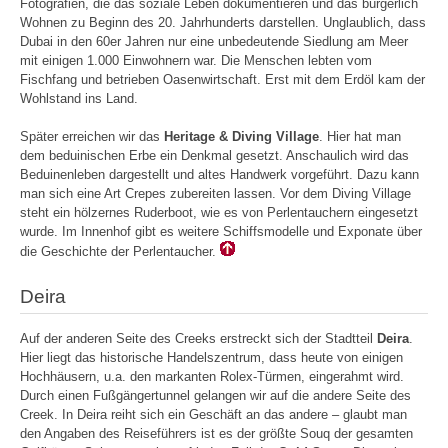
Fotografien, die das soziale Leben dokumentieren und das bürgerlich
Wohnen zu Beginn des 20. Jahrhunderts darstellen. Unglaublich, dass
Dubai in den 60er Jahren nur eine unbedeutende Siedlung am Meer
mit einigen 1.000 Einwohnern war. Die Menschen lebten vom
Fischfang und betrieben Oasenwirtschaft. Erst mit dem Erdöl kam der
Wohlstand ins Land.
Später erreichen wir das
Heritage & Diving Village
. Hier hat man
dem beduinischen Erbe ein Denkmal gesetzt. Anschaulich wird das
Beduinenleben dargestellt und altes Handwerk vorgeführt. Dazu kann
man sich eine Art Crepes zubereiten lassen. Vor dem Diving Village
steht ein hölzernes Ruderboot, wie es von Perlentauchern eingesetzt
wurde. Im Innenhof gibt es weitere Schiffsmodelle und Exponate über
die Geschichte der Perlentaucher.
Deira
Auf der anderen Seite des Creeks erstreckt sich der Stadtteil
Deira
.
Hier liegt das historische Handelszentrum, dass heute von einigen
Hochhäusern, u.a. den markanten Rolex-Türmen, eingerahmt wird.
Durch einen Fußgängertunnel gelangen wir auf die andere Seite des
Creek. In Deira reiht sich ein Geschäft an das andere – glaubt man
den Angaben des Reiseführers ist es der größte Souq der gesamten