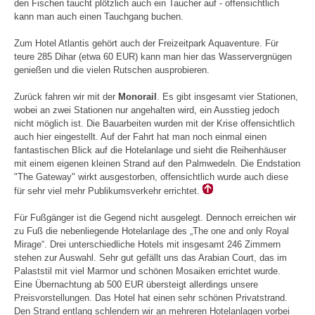
den Fischen taucht plötzlich auch ein Taucher auf - offensichtlich
kann man auch einen Tauchgang buchen.
Zum Hotel Atlantis gehört auch der Freizeitpark Aquaventure. Für
teure 285 Dihar (etwa 60 EUR) kann man hier das Wasservergnügen
genießen und die vielen Rutschen ausprobieren.
Zurück fahren wir mit der
Monorail
. Es gibt insgesamt vier Stationen,
wobei an zwei Stationen nur angehalten wird, ein Ausstieg jedoch
nicht möglich ist. Die Bauarbeiten wurden mit der Krise offensichtlich
auch hier eingestellt. Auf der Fahrt hat man noch einmal einen
fantastischen Blick auf die Hotelanlage und sieht die Reihenhäuser
mit einem eigenen kleinen Strand auf den Palmwedeln. Die Endstation
"The Gateway" wirkt ausgestorben, offensichtlich wurde auch diese
für sehr viel mehr Publikumsverkehr errichtet.
Für Fußgänger ist die Gegend nicht ausgelegt. Dennoch erreichen wir
zu Fuß die nebenliegende Hotelanlage des „The one and only Royal
Mirage“. Drei unterschiedliche Hotels mit insgesamt 246 Zimmern
stehen zur Auswahl. Sehr gut gefällt uns das Arabian Court, das im
Palaststil mit viel Marmor und schönen Mosaiken errichtet wurde.
Eine Übernachtung ab 500 EUR übersteigt allerdings unsere
Preisvorstellungen. Das Hotel hat einen sehr schönen Privatstrand.
Den Strand entlang schlendern wir an mehreren Hotelanlagen vorbei