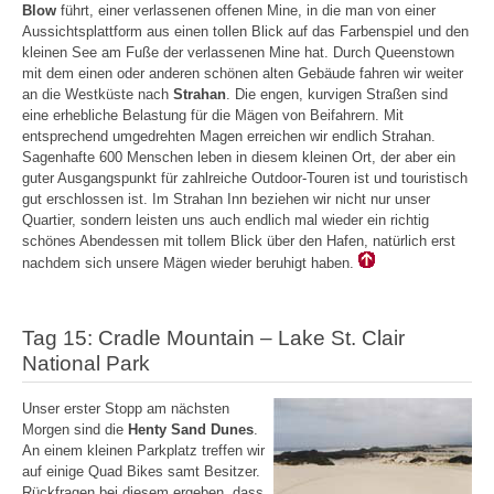
Blow
führt, einer verlassenen offenen Mine, in die man von einer
Aussichtsplattform aus einen tollen Blick auf das Farbenspiel und den
kleinen See am Fuße der verlassenen Mine hat. Durch Queenstown
mit dem einen oder anderen schönen alten Gebäude fahren wir weiter
an die Westküste nach
Strahan
. Die engen, kurvigen Straßen sind
eine erhebliche Belastung für die Mägen von Beifahrern. Mit
entsprechend umgedrehten Magen erreichen wir endlich Strahan.
Sagenhafte 600 Menschen leben in diesem kleinen Ort, der aber ein
guter Ausgangspunkt für zahlreiche Outdoor-Touren ist und touristisch
gut erschlossen ist. Im Strahan Inn beziehen wir nicht nur unser
Quartier, sondern leisten uns auch endlich mal wieder ein richtig
schönes Abendessen mit tollem Blick über den Hafen, natürlich erst
nachdem sich unsere Mägen wieder beruhigt haben.
Tag 15: Cradle Mountain – Lake St. Clair
National Park
Unser erster Stopp am nächsten
Morgen sind die
Henty Sand Dunes
.
An einem kleinen Parkplatz treffen wir
auf einige Quad Bikes samt Besitzer.
Rückfragen bei diesem ergeben, dass