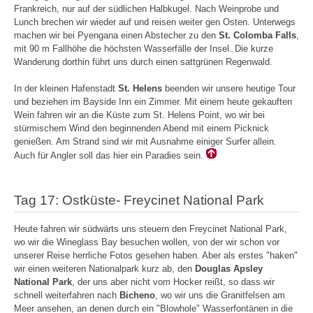
Frankreich, nur auf der südlichen Halbkugel. Nach Weinprobe und
Lunch brechen wir wieder auf und reisen weiter gen Osten. Unterwegs
machen wir bei Pyengana einen Abstecher zu den
St. Colomba Falls
,
mit 90 m Fallhöhe die höchsten Wasserfälle der Insel. Die kurze
Wanderung dorthin führt uns durch einen sattgrünen Regenwald.
In der kleinen Hafenstadt
St. Helens
beenden wir unsere heutige Tour
und beziehen im Bayside Inn ein Zimmer. Mit einem heute gekauften
Wein fahren wir an die Küste zum St. Helens Point, wo wir bei
stürmischem Wind den beginnenden Abend mit einem Picknick
genießen. Am Strand sind wir mit Ausnahme einiger Surfer allein.
Auch für Angler soll das hier ein Paradies sein.
Tag 17: Ostküste- Freycinet National Park
Heute fahren wir südwärts uns steuern den Freycinet National Park,
wo wir die Wineglass Bay besuchen wollen, von der wir schon vor
unserer Reise herrliche Fotos gesehen haben. Aber als erstes "haken"
wir einen weiteren Nationalpark kurz ab, den
Douglas Apsley
National Park
, der uns aber nicht vom Hocker reißt, so dass wir
schnell weiterfahren nach
Bicheno
, wo wir uns die Granitfelsen am
Meer ansehen, an denen durch ein "Blowhole" Wasserfontänen in die