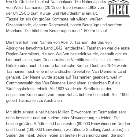
Ein Großteil der Insel ist Nationalpark. Die Nationalparks
von West-Tasmanien (20 % der Insel) wurden 1982 von
der UNESCO zum Kultur- und Naturdenkmal erklärt.
'Tassie' ist ein Ort großer Kontraste mit wilden, weißen
Ozeanstrände, dichtem Regenwald, hohen Bergzüge und sanftem
Moorland. Die höchsten Berge ragen rund 1.600 m hinauf.
Die Insel hat ihren Namen von Abel J. Tasman, der das von
Aborigines bewohnte Land 1642 "entdeckte". Tasmanien war die erste
Region Australiens, die von Weißen besiedelt wurde, deshalb gibt es
hier auch alles, was für australische Verhältnisse 'alt' ist: die erste
Brücke oder auch die erste katholische Kirche. Doch bis 1846 wurde
Tasmanien nach einem holländischen Seefahrer Van Diemen's Land
genannt. Der Name wurde später auf Tasmanien geändert, weil im
Commonwealth das Van Diemens Land einen schlechten Ruf als
Sträflingskolonie erhielt. Ab 1803 wurde die Strafkolonie der
englischen Krone auch von freien Schafzüchtern besiedelt. Seit 1900
gehört Tasmanien zu Australien.
Mit nicht einmal einer halben Million Einwohnern ist Tasmanien sehr
dünn besiedelt und hat zudem unter Abwanderung zu leiden. Die
beiden größten Städte sind Launceston (90.000 Einwohner) im Norden
und Hobart (185.000 Einwohner, zweitälteste Siedlung Australiens) im
Süden der Insel. Beide liegen an breiten Flussmündungen, die sich