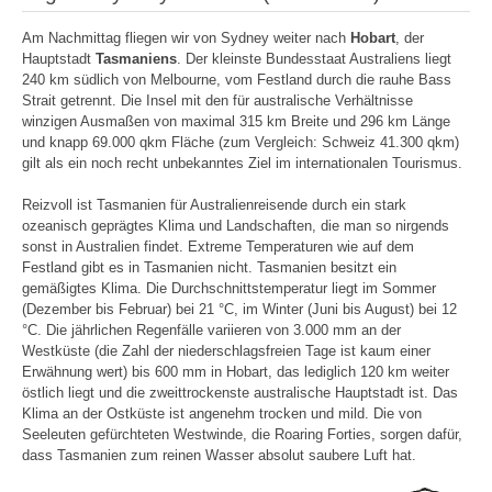
Am Nachmittag fliegen wir von Sydney weiter nach
Hobart
, der
Hauptstadt
Tasmaniens
. Der kleinste Bundesstaat Australiens liegt
240 km südlich von Melbourne, vom Festland durch die rauhe Bass
Strait getrennt. Die Insel mit den für australische Verhältnisse
winzigen Ausmaßen von maximal 315 km Breite und 296 km Länge
und knapp 69.000 qkm Fläche (zum Vergleich: Schweiz 41.300 qkm)
gilt als ein noch recht unbekanntes Ziel im internationalen Tourismus.
Reizvoll ist Tasmanien für Australienreisende durch ein stark
ozeanisch geprägtes Klima und Landschaften, die man so nirgends
sonst in Australien findet. Extreme Temperaturen wie auf dem
Festland gibt es in Tasmanien nicht. Tasmanien besitzt ein
gemäßigtes Klima. Die Durchschnittstemperatur liegt im Sommer
(Dezember bis Februar) bei 21 °C, im Winter (Juni bis August) bei 12
°C. Die jährlichen Regenfälle variieren von 3.000 mm an der
Westküste (die Zahl der niederschlagsfreien Tage ist kaum einer
Erwähnung wert) bis 600 mm in Hobart, das lediglich 120 km weiter
östlich liegt und die zweittrockenste australische Hauptstadt ist. Das
Klima an der Ostküste ist angenehm trocken und mild. Die von
Seeleuten gefürchteten Westwinde, die Roaring Forties, sorgen dafür,
dass Tasmanien zum reinen Wasser absolut saubere Luft hat.