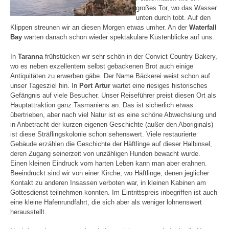
großes Tor, wo das Wasser
unten durch tobt. Auf den
Klippen streunen wir an diesen Morgen etwas umher. An der
Waterfall
Bay
warten danach schon wieder spektakuläre Küstenblicke auf uns.
In
Taranna
frühstücken wir sehr schön in der Convict Country Bakery,
wo es neben exzellentem selbst gebackenen Brot auch einige
Antiquitäten zu erwerben gäbe. Der Name Bäckerei weist schon auf
unser Tagesziel hin. In
Port Artur
wartet eine riesiges historisches
Gefängnis auf viele Besucher. Unser Reiseführer preist diesen Ort als
Hauptattraktion ganz Tasmaniens an. Das ist sicherlich etwas
übertrieben, aber nach viel Natur ist es eine schöne Abwechslung und
in Anbetracht der kurzen eigenen Geschichte (außer den Aboriginals)
ist diese Sträflingskolonie schon sehenswert. Viele restaurierte
Gebäude erzählen die Geschichte der Häftlinge auf dieser Halbinsel,
deren Zugang seinerzeit von unzähligen Hunden bewacht wurde.
Einen kleinen Eindruck vom harten Leben kann man aber erahnen.
Beeindruckt sind wir von einer Kirche, wo Häftlinge, denen jeglicher
Kontakt zu anderen Insassen verboten war, in kleinen Kabinen am
Gottesdienst teilnehmen konnten. Im Eintrittspreis inbegriffen ist auch
eine kleine Hafenrundfahrt, die sich aber als weniger lohnenswert
herausstellt.