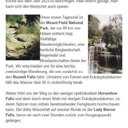
Kirche aus dem Jahr 1823 zu besichtigen. Aber ehrlich gesagt, man
kann sich den Abstecher auch sparen.
Unser ersten Tagesziel ist
der
Mount Field National
Park
, der nur 80 km von
Hobart entfernt liegt.
Vielfältige
Wandermöglichkeiten, eine
herrliche Berglandschaft,
Regenwald und
Moorlandschaften bietet der
Park. Wir entscheiden uns für eine leichte,
zweistündige Wanderung, die uns zunächst zu
den
Russell Falls
führt. Umrahmt von Farnen und Eukalyptusbäumen
fällt das Wasser über 40 m stufenförmig herab.
Weiter führt uns der Weg zu den weniger spektakulären
Horseshoe
Falls
und dann durch einen Wald mit riesigen Eukalyptusbäumen, zu
deren Spitzen man mittels bereitstehender Ferngläsern hochschauen
kann. Der dritte Wasserfall auf unserer Runde ist der
Lady Barron
Falls
, bevor wir nach zwei Stunden zurück zum Ausgangspunkt
gelangen.