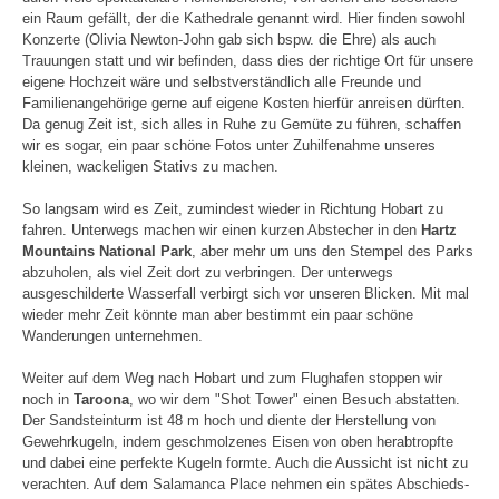
ein Raum gefällt, der die Kathedrale genannt wird. Hier finden sowohl
Konzerte (Olivia Newton-John gab sich bspw. die Ehre) als auch
Trauungen statt und wir befinden, dass dies der richtige Ort für unsere
eigene Hochzeit wäre und selbstverständlich alle Freunde und
Familienangehörige gerne auf eigene Kosten hierfür anreisen dürften.
Da genug Zeit ist, sich alles in Ruhe zu Gemüte zu führen, schaffen
wir es sogar, ein paar schöne Fotos unter Zuhilfenahme unseres
kleinen, wackeligen Stativs zu machen.
So langsam wird es Zeit, zumindest wieder in Richtung Hobart zu
fahren. Unterwegs machen wir einen kurzen Abstecher in den
Hartz
Mountains National Park
, aber mehr um uns den Stempel des Parks
abzuholen, als viel Zeit dort zu verbringen. Der unterwegs
ausgeschilderte Wasserfall verbirgt sich vor unseren Blicken. Mit mal
wieder mehr Zeit könnte man aber bestimmt ein paar schöne
Wanderungen unternehmen.
Weiter auf dem Weg nach Hobart und zum Flughafen stoppen wir
noch in
Taroona
, wo wir dem "Shot Tower" einen Besuch abstatten.
Der Sandsteinturm ist 48 m hoch und diente der Herstellung von
Gewehrkugeln, indem geschmolzenes Eisen von oben herabtropfte
und dabei eine perfekte Kugeln formte. Auch die Aussicht ist nicht zu
verachten. Auf dem Salamanca Place nehmen ein spätes Abschieds-