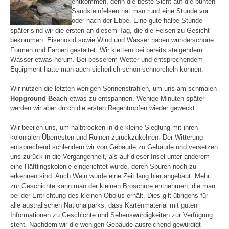
entkommen, denn die beste Sicht auf die bunten
Sandsteinfelsen hat man rund eine Stunde vor
oder nach der Ebbe. Eine gute halbe Stunde
später sind wir die ersten an diesem Tag, die die Felsen zu Gesicht
bekommen. Eisenoxid sowie Wind und Wasser haben wunderschöne
Formen und Farben gestaltet. Wir klettern bei bereits steigendem
Wasser etwas herum. Bei besserem Wetter und entsprechendem
Equipment hätte man auch sicherlich schön schnorcheln können.
Wir nutzen die letzten wenigen Sonnenstrahlen, um uns am schmalen
Hopground Beach
etwas zu entspannen. Wenige Minuten später
werden wir aber durch die ersten Regentropfen wieder geweckt.
Wir beeilen uns, um halbtrocken in die kleine Siedlung mit ihren
kolonialen Überresten und Ruinen zurückzukehren. Der Witterung
entsprechend schlendern wir von Gebäude zu Gebäude und versetzen
uns zurück in die Vergangenheit, als auf dieser Insel unter anderem
eine Häftlingskolonie eingerichtet wurde, deren Spuren noch zu
erkennen sind. Auch Wein wurde eine Zeit lang hier angebaut. Mehr
zur Geschichte kann man der kleinen Broschüre entnehmen, die man
bei der Entrichtung des kleinen Obolus erhält. Dies gilt übrigens für
alle australischen Nationalparks, dass Kartenmaterial mit guten
Informationen zu Geschichte und Sehenswürdigkeiten zur Verfügung
steht. Nachdem wir die wenigen Gebäude ausreichend gewürdigt