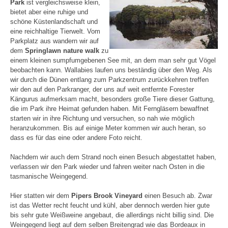
Park
ist vergleichsweise klein,
bietet aber eine ruhige und
schöne Küstenlandschaft und
eine reichhaltige Tierwelt. Vom
Parkplatz aus wandern wir auf
dem
Springlawn nature walk
zu
einem kleinen sumpfumgebenen See mit, an dem man sehr gut Vögel
beobachten kann. Wallabies laufen uns beständig über den Weg. Als
wir durch die Dünen entlang zum Parkzentrum zurückkehren treffen
wir den auf den Parkranger, der uns auf weit entfernte Forester
Kängurus aufmerksam macht, besonders große Tiere dieser Gattung,
die im Park ihre Heimat gefunden haben. Mit Ferngläsern bewaffnet
starten wir in ihre Richtung und versuchen, so nah wie möglich
heranzukommen. Bis auf einige Meter kommen wir auch heran, so
dass es für das eine oder andere Foto reicht.
Nachdem wir auch dem Strand noch einen Besuch abgestattet haben,
verlassen wir den Park wieder und fahren weiter nach Osten in die
tasmanische Weingegend.
Hier statten wir dem
Pipers Brook Vineyard
einen Besuch ab. Zwar
ist das Wetter recht feucht und kühl, aber dennoch werden hier gute
bis sehr gute Weißweine angebaut, die allerdings nicht billig sind. Die
Weingegend liegt auf dem selben Breitengrad wie das Bordeaux in