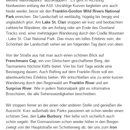
weitere Nationalparks "abzuklappern". Es geht in Richtung
Nordwesten entlang der A10. Unzählige Kurven begleiten uns auch
heute wieder, bevor wir den
Franklin-Gordon Wild Rivers National
Park
erreichen. Die Landschaft ist weitläufig, hügelig bis bergig und
unglaublich grün. Am
Lake St. Clair
stoppen wir kurz und beobachten
zahlreiche Wanderer, die am Anfang oder am Ende des Overland
Tracks sind, einer mehrtägigen Wanderung durch den Cradle Mountain
- Lake St. Clair National Park. Das muss ein tolles Erlebnis sein, die
Schönheit der Landschaft sehen wir am folgenden Tag dann von oben.
Von der Straße aus hat man auch einen schönen Blick auf
Frenchmans Cap
, ein von Gletschern geschaffener Berg, der
Tasmaniens höchste Kliffs bietet. Vier bis fünf Tage würde eine
Besteigung dauern. Auch Rafting auf dem Franklin River soll ein
abenteuerliches Erlebnis bieten. Wir entschließen uns zu einer kurzen
Wanderung durch den Regenwald am
Franklin River
und am
Surprise River
. Wie in jedem Nationalpark gibt es informative
Broschüren, die alle Sehenswürdigkeiten beschreiben.
Wir stoppen ferner an der einen oder anderen Stelle und genießen die
Aussicht. Kurz außerhalb des Parks passieren wir schon wieder einen
schönen See, den
Lake Burbury
. Hier ließe sich sicherlich auch
schön segeln. Bei Gormanstown schon wieder höher in den Bergen
zweigt von der Hauptstraße ein Schotterweg ab, der uns zum
Iron