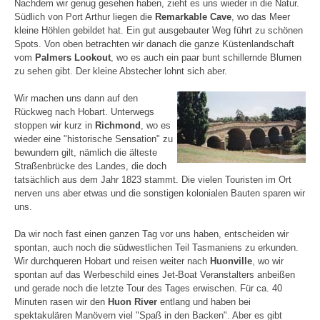
Nachdem wir genug gesehen haben, zieht es uns wieder in die Natur.
Südlich von Port Arthur liegen die
Remarkable Cave
, wo das Meer
kleine Höhlen gebildet hat. Ein gut ausgebauter Weg führt zu schönen
Spots. Von oben betrachten wir danach die ganze Küstenlandschaft
vom
Palmers Lookout
, wo es auch ein paar bunt schillernde Blumen
zu sehen gibt. Der kleine Abstecher lohnt sich aber.
Wir machen uns dann auf den
Rückweg nach Hobart. Unterwegs
stoppen wir kurz in
Richmond
, wo es
wieder eine "historische Sensation" zu
bewundern gilt, nämlich die älteste
Straßenbrücke des Landes, die doch
tatsächlich aus dem Jahr 1823 stammt. Die vielen Touristen im Ort
nerven uns aber etwas und die sonstigen kolonialen Bauten sparen wir
uns.
Da wir noch fast einen ganzen Tag vor uns haben, entscheiden wir
spontan, auch noch die südwestlichen Teil Tasmaniens zu erkunden.
Wir durchqueren Hobart und reisen weiter nach
Huonville
, wo wir
spontan auf das Werbeschild eines Jet-Boat Veranstalters anbeißen
und gerade noch die letzte Tour des Tages erwischen. Für ca. 40
Minuten rasen wir den
Huon River
entlang und haben bei
spektakulären Manövern viel "Spaß in den Backen". Aber es gibt