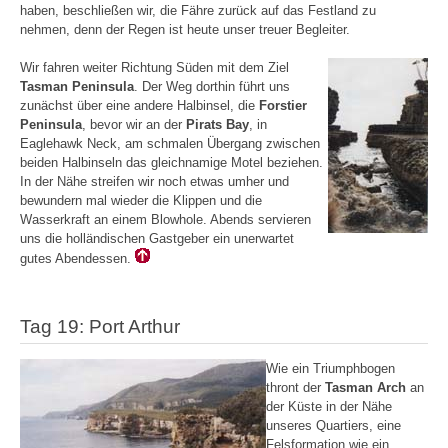
haben, beschließen wir, die Fähre zurück auf das Festland zu
nehmen, denn der Regen ist heute unser treuer Begleiter.
Wir fahren weiter Richtung Süden mit dem Ziel
Tasman Peninsula
. Der Weg dorthin führt uns
zunächst über eine andere Halbinsel, die
Forstier
Peninsula
, bevor wir an der
Pirats Bay
, in
Eaglehawk Neck, am schmalen Übergang zwischen
beiden Halbinseln das gleichnamige Motel beziehen.
In der Nähe streifen wir noch etwas umher und
bewundern mal wieder die Klippen und die
Wasserkraft an einem Blowhole. Abends servieren
uns die holländischen Gastgeber ein unerwartet
gutes Abendessen.
Tag 19: Port Arthur
Wie ein Triumphbogen
thront der
Tasman Arch
an
der Küste in der Nähe
unseres Quartiers, eine
Felsformation wie ein