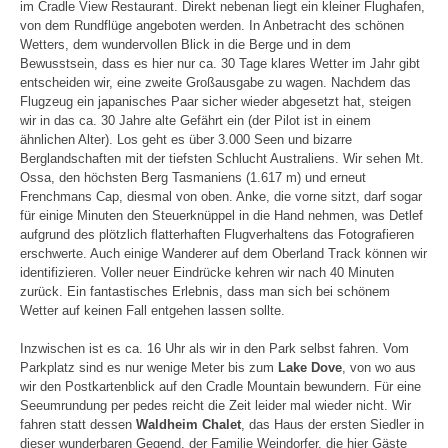
im Cradle View Restaurant. Direkt nebenan liegt ein kleiner Flughafen,
von dem Rundflüge angeboten werden. In Anbetracht des schönen
Wetters, dem wundervollen Blick in die Berge und in dem
Bewusstsein, dass es hier nur ca. 30 Tage klares Wetter im Jahr gibt
entscheiden wir, eine zweite Großausgabe zu wagen. Nachdem das
Flugzeug ein japanisches Paar sicher wieder abgesetzt hat, steigen
wir in das ca. 30 Jahre alte Gefährt ein (der Pilot ist in einem
ähnlichen Alter). Los geht es über 3.000 Seen und bizarre
Berglandschaften mit der tiefsten Schlucht Australiens. Wir sehen Mt.
Ossa, den höchsten Berg Tasmaniens (1.617 m) und erneut
Frenchmans Cap, diesmal von oben. Anke, die vorne sitzt, darf sogar
für einige Minuten den Steuerknüppel in die Hand nehmen, was Detlef
aufgrund des plötzlich flatterhaften Flugverhaltens das Fotografieren
erschwerte. Auch einige Wanderer auf dem Oberland Track können wir
identifizieren. Voller neuer Eindrücke kehren wir nach 40 Minuten
zurück. Ein fantastisches Erlebnis, dass man sich bei schönem
Wetter auf keinen Fall entgehen lassen sollte.
Inzwischen ist es ca. 16 Uhr als wir in den Park selbst fahren. Vom
Parkplatz sind es nur wenige Meter bis zum
Lake Dove
, von wo aus
wir den Postkartenblick auf den Cradle Mountain bewundern. Für eine
Seeumrundung per pedes reicht die Zeit leider mal wieder nicht. Wir
fahren statt dessen
Waldheim Chalet
, das Haus der ersten Siedler in
dieser wunderbaren Gegend, der Familie Weindorfer, die hier Gäste