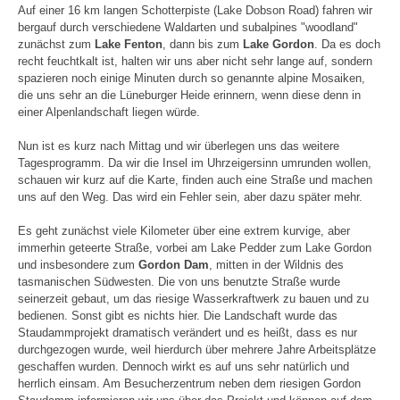
Auf einer 16 km langen Schotterpiste (Lake Dobson Road) fahren wir
bergauf durch verschiedene Waldarten und subalpines "woodland"
zunächst zum
Lake Fenton
, dann bis zum
Lake Gordon
. Da es doch
recht feuchtkalt ist, halten wir uns aber nicht sehr lange auf, sondern
spazieren noch einige Minuten durch so genannte alpine Mosaiken,
die uns sehr an die Lüneburger Heide erinnern, wenn diese denn in
einer Alpenlandschaft liegen würde.
Nun ist es kurz nach Mittag und wir überlegen uns das weitere
Tagesprogramm. Da wir die Insel im Uhrzeigersinn umrunden wollen,
schauen wir kurz auf die Karte, finden auch eine Straße und machen
uns auf den Weg. Das wird ein Fehler sein, aber dazu später mehr.
Es geht zunächst viele Kilometer über eine extrem kurvige, aber
immerhin geteerte Straße, vorbei am Lake Pedder zum Lake Gordon
und insbesondere zum
Gordon Dam
, mitten in der Wildnis des
tasmanischen Südwesten. Die von uns benutzte Straße wurde
seinerzeit gebaut, um das riesige Wasserkraftwerk zu bauen und zu
bedienen. Sonst gibt es nichts hier. Die Landschaft wurde das
Staudammprojekt dramatisch verändert und es heißt, dass es nur
durchgezogen wurde, weil hierdurch über mehrere Jahre Arbeitsplätze
geschaffen wurden. Dennoch wirkt es auf uns sehr natürlich und
herrlich einsam. Am Besucherzentrum neben dem riesigen Gordon