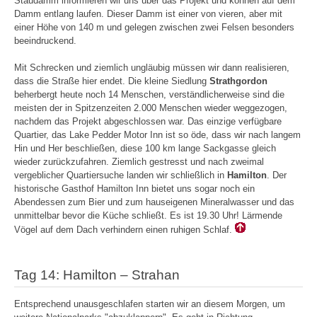
Staudamm informieren wir uns über das Projekt und können auf dem
Damm entlang laufen. Dieser Damm ist einer von vieren, aber mit
einer Höhe von 140 m und gelegen zwischen zwei Felsen besonders
beeindruckend.
Mit Schrecken und ziemlich ungläubig müssen wir dann realisieren,
dass die Straße hier endet. Die kleine Siedlung
Strathgordon
beherbergt heute noch 14 Menschen, verständlicherweise sind die
meisten der in Spitzenzeiten 2.000 Menschen wieder weggezogen,
nachdem das Projekt abgeschlossen war. Das einzige verfügbare
Quartier, das Lake Pedder Motor Inn ist so öde, dass wir nach langem
Hin und Her beschließen, diese 100 km lange Sackgasse gleich
wieder zurückzufahren. Ziemlich gestresst und nach zweimal
vergeblicher Quartiersuche landen wir schließlich in
Hamilton
. Der
historische Gasthof Hamilton Inn bietet uns sogar noch ein
Abendessen zum Bier und zum hauseigenen Mineralwasser und das
unmittelbar bevor die Küche schließt. Es ist 19.30 Uhr! Lärmende
Vögel auf dem Dach verhindern einen ruhigen Schlaf.
Tag 14: Hamilton – Strahan
Entsprechend unausgeschlafen starten wir an diesem Morgen, um