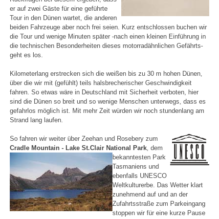
er auf zwei Gäste für eine geführte
Tour in den Dünen wartet, die anderen
beiden Fahrzeuge aber noch frei seien. Kurz entschlossen buchen wir
die Tour und wenige Minuten später -nach einen kleinen Einführung in
die technischen Besonderheiten dieses motorradähnlichen Gefährts-
geht es los.
Kilometerlang erstrecken sich die weißen bis zu 30 m hohen Dünen,
über die wir mit (gefühlt) teils halsbrecherischer Geschwindigkeit
fahren. So etwas wäre in Deutschland mit Sicherheit verboten, hier
sind die Dünen so breit und so wenige Menschen unterwegs, dass es
gefahrlos möglich ist. Mit mehr Zeit würden wir noch stundenlang am
Strand lang laufen.
So fahren wir weiter über Zeehan und Rosebery zum
Cradle Mountain - Lake St.Clair National Park
, dem
bekanntesten
Park
Tasmaniens und
ebenfalls UNESCO
Weltkulturerbe. Das Wetter klart
zunehmend auf und an der
Zufahrtsstraße zum Parkeingang
stoppen wir für eine kurze Pause