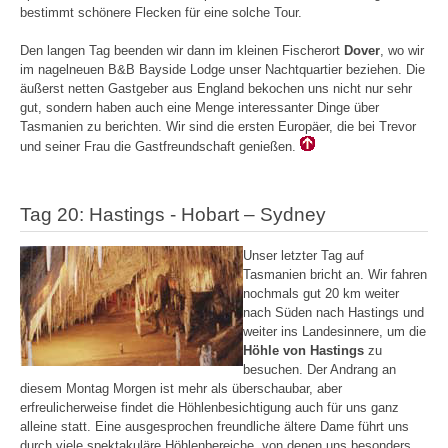
bestimmt schönere Flecken für eine solche Tour.
Den langen Tag beenden wir dann im kleinen Fischerort
Dover
, wo wir
im nagelneuen B&B Bayside Lodge unser Nachtquartier beziehen. Die
äußerst netten Gastgeber aus England bekochen uns nicht nur sehr
gut, sondern haben auch eine Menge interessanter Dinge über
Tasmanien zu berichten. Wir sind die ersten Europäer, die bei Trevor
und seiner Frau die Gastfreundschaft genießen.
Tag 20: Hastings - Hobart – Sydney
Unser letzter Tag auf
Tasmanien bricht an. Wir fahren
nochmals gut 20 km weiter
nach Süden nach Hastings und
weiter ins Landesinnere, um die
Höhle von Hastings
zu
besuchen. Der Andrang an
diesem Montag Morgen ist mehr als überschaubar, aber
erfreulicherweise findet die Höhlenbesichtigung auch für uns ganz
alleine statt. Eine ausgesprochen freundliche ältere Dame führt uns
durch viele spektakuläre Höhlenbereiche, von denen uns besonders