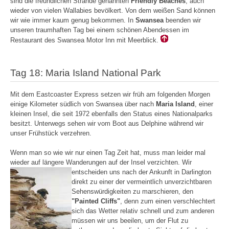
sind die freundlichen Strände genannten
Friendly Beaches
, auch
wieder von vielen Wallabies bevölkert. Von dem weißen Sand können
wir wie immer kaum genug bekommen. In
Swansea
beenden wir
unseren traumhaften Tag bei einem schönen Abendessen im
Restaurant des Swansea Motor Inn mit Meerblick.
Tag 18: Maria Island National Park
Mit dem Eastcoaster Express setzen wir früh am folgenden Morgen
einige Kilometer südlich von Swansea über nach
Maria Island
, einer
kleinen Insel, die seit 1972 ebenfalls den Status eines Nationalparks
besitzt. Unterwegs sehen wir vom Boot aus Delphine während wir
unser Frühstück verzehren.
Wenn man so wie wir nur einen Tag Zeit hat, muss man leider mal
wieder auf längere Wanderungen auf der Insel verzichten.
Wir
entscheiden uns nach der Ankunft in Darlington
direkt zu einer der vermeintlich unverzichtbaren
Sehenswürdigkeiten zu marschieren, den
"Painted Cliffs"
, denn zum einen verschlechtert
sich das Wetter relativ schnell und zum anderen
müssen wir uns beeilen, um der Flut zu