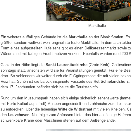
Markthalle
Ein weiteres auffälliges Gebäude ist die
Markthalle
an der Blaak Station. Es i
größte, sondern weltweit wohl originellste feste Markthalle. In dem architek
Form eines aufgestellten Hufeisens gibt es einen Delikatessenmarkt sowie z
Wände sind mit farbigen Fruchtmotiven verziert. Ebenfalls wurden rund 200
Ganz in der Nähe liegt die
Sankt Laurentiuskirche
(Grote Kerk). Gottesdiens
sonntags statt, ansonsten wird sie für Veranstaltungen genutzt. Für eine Besi
dran. So schlendern wir weiter durch die Fußgängerzone die mit vielen beka
Reiz hat. Schön ist die barock inspirierte Fassade des
Het Schielandshuis
.
dem 17. Jahrhundert befindet sich heute die Touristeninfo.
Rund um den Museumspark haben sich einige sicherlich sehenswerte (imm
mit Porto Kulturhauptstadt) Museen angesiedelt und zahlreiche zum Teil skurr
zu entdecken. Über die lebendige
Witte de Withstraat
mit vielen Kneipen, Ca
den
Leuvehaven
. Nostalgie zum Anfassen bietet das hier ansässige Hafenm
schwenkbare Kräne oder Maschinen stehen auf dem Außengelände.