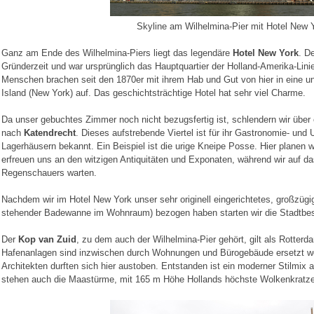
Skyline am Wilhelmina-Pier mit Hotel New 
Ganz am Ende des Wilhelmina-Piers liegt das legendäre
Hotel New York
. D
Gründerzeit und war ursprünglich das Hauptquartier der Holland-Amerika-Lini
Menschen brachen seit den 1870er mit ihrem Hab und Gut von hier in eine un
Island (New York) auf. Das geschichtsträchtige Hotel hat sehr viel Charme.
Da unser gebuchtes Zimmer noch nicht bezugsfertig ist, schlendern wir über 
nach
Katendrecht
. Dieses aufstrebende Viertel ist für ihr Gastronomie- und
Lagerhäusern bekannt. Ein Beispiel ist die urige Kneipe Posse. Hier planen 
erfreuen uns an den witzigen Antiquitäten und Exponaten, während wir auf da
Regenschauers warten.
Nachdem wir im Hotel New York unser sehr originell eingerichtetes, großzügi
stehender Badewanne im Wohnraum) bezogen haben starten wir die Stadtbes
Der
Kop van Zuid
, zu dem auch der Wilhelmina-Pier gehört, gilt als Rotterda
Hafenanlagen sind inzwischen durch Wohnungen und Bürogebäude ersetzt w
Architekten durften sich hier austoben. Entstanden ist ein moderner Stilmix 
stehen auch die Maastürme, mit 165 m Höhe Hollands höchste Wolkenkratze