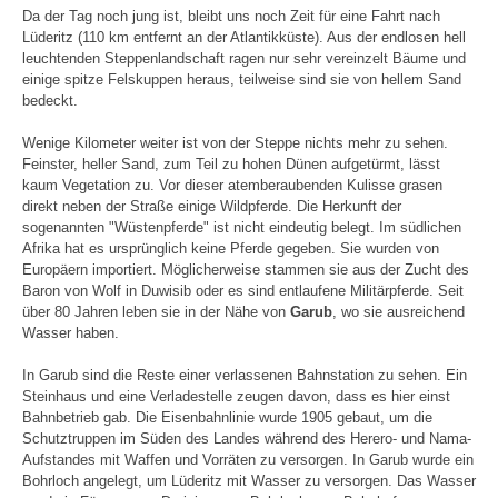
Da der Tag noch jung ist, bleibt uns noch Zeit für eine Fahrt nach
Lüderitz (110 km entfernt an der Atlantikküste). Aus der endlosen hell
leuchtenden Steppenlandschaft ragen nur sehr vereinzelt Bäume und
einige spitze Felskuppen heraus, teilweise sind sie von hellem Sand
bedeckt.
Wenige Kilometer weiter ist von der Steppe nichts mehr zu sehen.
Feinster, heller Sand, zum Teil zu hohen Dünen aufgetürmt, lässt
kaum Vegetation zu. Vor dieser atemberaubenden Kulisse grasen
direkt neben der Straße einige Wildpferde. Die Herkunft der
sogenannten "Wüstenpferde" ist nicht eindeutig belegt. Im südlichen
Afrika hat es ursprünglich keine Pferde gegeben. Sie wurden von
Europäern importiert. Möglicherweise stammen sie aus der Zucht des
Baron von Wolf in Duwisib oder es sind entlaufene Militärpferde. Seit
über 80 Jahren leben sie in der Nähe von
Garub
, wo sie ausreichend
Wasser haben.
In Garub sind die Reste einer verlassenen Bahnstation zu sehen. Ein
Steinhaus und eine Verladestelle zeugen davon, dass es hier einst
Bahnbetrieb gab. Die Eisenbahnlinie wurde 1905 gebaut, um die
Schutztruppen im Süden des Landes während des Herero- und Nama-
Aufstandes mit Waffen und Vorräten zu versorgen. In Garub wurde ein
Bohrloch angelegt, um Lüderitz mit Wasser zu versorgen. Das Wasser