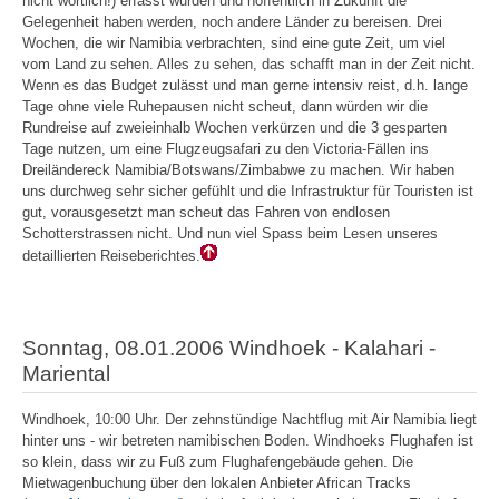
nicht wörtlich!) erfasst wurden und hoffentlich in Zukunft die
Gelegenheit haben werden, noch andere Länder zu bereisen. Drei
Wochen, die wir Namibia verbrachten, sind eine gute Zeit, um viel
vom Land zu sehen. Alles zu sehen, das schafft man in der Zeit nicht.
Wenn es das Budget zulässt und man gerne intensiv reist, d.h. lange
Tage ohne viele Ruhepausen nicht scheut, dann würden wir die
Rundreise auf zweieinhalb Wochen verkürzen und die 3 gesparten
Tage nutzen, um eine Flugzeugsafari zu den Victoria-Fällen ins
Dreiländereck Namibia/Botswans/Zimbabwe zu machen. Wir haben
uns durchweg sehr sicher gefühlt und die Infrastruktur für Touristen ist
gut, vorausgesetzt man scheut das Fahren von endlosen
Schotterstrassen nicht. Und nun viel Spass beim Lesen unseres
detaillierten Reiseberichtes.
Sonntag, 08.01.2006 Windhoek - Kalahari -
Mariental
Windhoek, 10:00 Uhr. Der zehnstündige Nachtflug mit Air Namibia liegt
hinter uns - wir betreten namibischen Boden. Windhoeks Flughafen ist
so klein, dass wir zu Fuß zum Flughafengebäude gehen. Die
Mietwagenbuchung über den lokalen Anbieter African Tracks