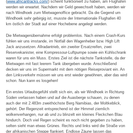
(
www.africantracks.com/
) scheint funktioniert zu haben, am Flughafen
werden wir erwartet. Nachdem wir Geld gewechselt haben, werden wir
nach Windhoek zum Mietwagenoffice gebracht. Da die Gegend um
Windhoek sehr gebirgig ist, musste der Internationale Flughafen 40
km östlich der Stadt auf einer Hochebene angelegt werden.
Die Mietwagenübernahme erfolgt problemlos. Nach einem Crash-Kurs
fühlen wir uns imstande, im Notfall den Wagenheber bzw. High Lift
Jack anzusetzen. Allradantrieb, ein zweiter Ersatzreifen, zwei
Reservekanister, eine Kompressour-Luftpumpe sowie ein Kühlschrank
waren für uns ein Muss. Erstes Ziel ist die nächste Tankstelle, da der
Mietwagen mit fast leerem Tank übergeben wurde. Anschließend
decken wir uns im Supermarkt mit dem nötigen Reiseproviant ein. An
den Linksverkehr müssen wir uns erst wieder gewöhnen, aber das wird
schon. Nun kann es losgehen!
Ein erstes Urlaubsgefühl stellt sich ein, als wir Windhoek in Richtung
Süden verlassen haben und auf die Auasberge schauen, zu denen
auch der mit 2.483m zweithöchste Berg Namibias, der Moltkeblick,
gehört. Der Regenzeit entsprechend ist der Himmel ziemlich
wolkenverhangen, nur ab und zu blinzelt ein kleines Fleckchen Blau
hindurch. Doch viel Regen scheint es noch nicht gegeben zu haben,
selten sieht man etwas Grünes. Rechts und links wird die Straße von
der afrikanischen Steppe flankiert. Endlose Zäune lassen das