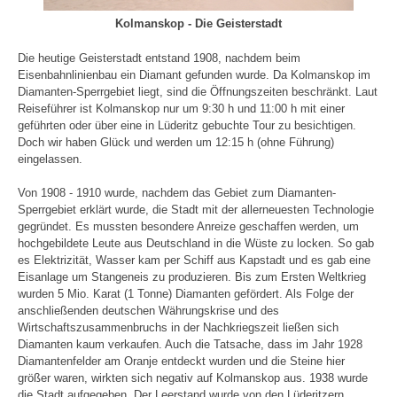
Kolmanskop - Die Geisterstadt
Die heutige Geisterstadt entstand 1908, nachdem beim
Eisenbahnlinienbau ein Diamant gefunden wurde. Da Kolmanskop im
Diamanten-Sperrgebiet liegt, sind die Öffnungszeiten beschränkt. Laut
Reiseführer ist Kolmanskop nur um 9:30 h und 11:00 h mit einer
geführten oder über eine in Lüderitz gebuchte Tour zu besichtigen.
Doch wir haben Glück und werden um 12:15 h (ohne Führung)
eingelassen.
Von 1908 - 1910 wurde, nachdem das Gebiet zum Diamanten-
Sperrgebiet erklärt wurde, die Stadt mit der allerneuesten Technologie
gegründet. Es mussten besondere Anreize geschaffen werden, um
hochgebildete Leute aus Deutschland in die Wüste zu locken. So gab
es Elektrizität, Wasser kam per Schiff aus Kapstadt und es gab eine
Eisanlage um Stangeneis zu produzieren. Bis zum Ersten Weltkrieg
wurden 5 Mio. Karat (1 Tonne) Diamanten gefördert. Als Folge der
anschließenden deutschen Währungskrise und des
Wirtschaftszusammenbruchs in der Nachkriegszeit ließen sich
Diamanten kaum verkaufen. Auch die Tatsache, dass im Jahr 1928
Diamantenfelder am Oranje entdeckt wurden und die Steine hier
größer waren, wirkten sich negativ auf Kolmanskop aus. 1938 wurde
die Stadt aufgegeben. Der Leerstand wurde von den Lüderitzern