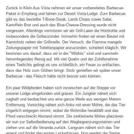
Zurück in Klein Aus Vista nehmen wir unser vorbereitetes Barbecue-
Paket in Empfang und fahren zur Desert Vista-Lodge. Zum Barbecue
gibt es das bestellte T-Bone-Steak, Lamb Chops sowie Salat,
Kartoffeln Brot und auch das Blue-Cheese-Dressing wurde nicht
vergessen. Allerdings vermissen wir als Grill-Laien die Holzkohle und
insbesondere die Grillanzünder. Immerhin finden wir einen Beutel mit
Kaminholz neben der Grillstelle. Der Versuch, die Flamme mangels
Zeitungspapier mit Toilettenpapier anzuzünden, scheitert kläglich. Wir
besinnen uns darauf, dass wir in der "Wildnis" sind und sammeln
herumliegendes Reisig auf. Mit viel Qualm und der Zuhilfenahme
eines Teelichts gelingt es uns schließlich, ein Feuer zu entfachen,
dass das Holz zum Glühen bringt. Stolz genießen wir später unser
Barbecue - das Fleisch hätte nicht besser sein können.
Ein paar Wildpferden haben sich inzwischen auf der Steppe vor
unserer Lodge eingefunden und grasen. Ein Jungtier nähert sich
zaghaft und beobachtet uns eine ganze Weile aus wenigen Metern
Entfernung. Vorsichtig nähert sich Anke mit einer Möhre, die das Tier
zögerlich entgegen nimmt, wobei die Mohrrübe herabfällt und das
Pferd verschreckt Abstand nimmt. Die zerkleinerte Möhre platzieren
wir nun zur Selbstbedienung auf den Wegbegrenzungssteinen und
ziehen uns auf die Veranda zurück. Langsam nähert sich das Tier
erneut und findet den ersten Leckerbissen. Nun werden die Steine