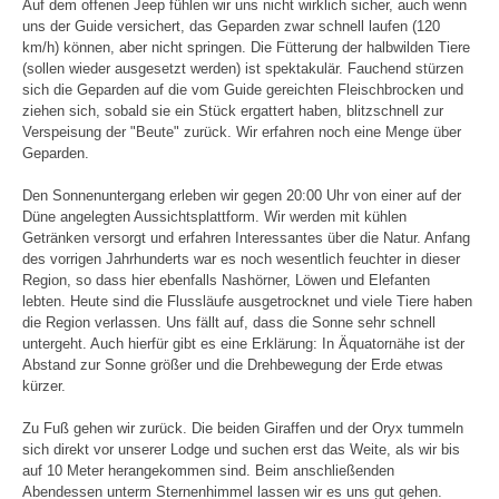
Auf dem offenen Jeep fühlen wir uns nicht wirklich sicher, auch wenn
uns der Guide versichert, das Geparden zwar schnell laufen (120
km/h) können, aber nicht springen. Die Fütterung der halbwilden Tiere
(sollen wieder ausgesetzt werden) ist spektakulär. Fauchend stürzen
sich die Geparden auf die vom Guide gereichten Fleischbrocken und
ziehen sich, sobald sie ein Stück ergattert haben, blitzschnell zur
Verspeisung der "Beute" zurück. Wir erfahren noch eine Menge über
Geparden.
Den Sonnenuntergang erleben wir gegen 20:00 Uhr von einer auf der
Düne angelegten Aussichtsplattform. Wir werden mit kühlen
Getränken versorgt und erfahren Interessantes über die Natur. Anfang
des vorrigen Jahrhunderts war es noch wesentlich feuchter in dieser
Region, so dass hier ebenfalls Nashörner, Löwen und Elefanten
lebten. Heute sind die Flussläufe ausgetrocknet und viele Tiere haben
die Region verlassen. Uns fällt auf, dass die Sonne sehr schnell
untergeht. Auch hierfür gibt es eine Erklärung: In Äquatornähe ist der
Abstand zur Sonne größer und die Drehbewegung der Erde etwas
kürzer.
Zu Fuß gehen wir zurück. Die beiden Giraffen und der Oryx tummeln
sich direkt vor unserer Lodge und suchen erst das Weite, als wir bis
auf 10 Meter herangekommen sind. Beim anschließenden
Abendessen unterm Sternenhimmel lassen wir es uns gut gehen.