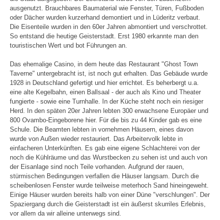
ausgenutzt. Brauchbares Baumaterial wie Fenster, Türen, Fußboden
oder Dächer wurden kurzerhand demontiert und in Lüderitz verbaut.
Die Eisenteile wurden in den 60er Jahren abmontiert und verschrottet.
So entstand die heutige Geisterstadt. Erst 1980 erkannte man den
touristischen Wert und bot Führungen an.
Das ehemalige Casino, in dem heute das Restaurant "Ghost Town
Taverne" untergebracht ist, ist noch gut erhalten. Das Gebäude wurde
1928 in Deutschland gefertigt und hier errichtet. Es beherbergt u.a.
eine alte Kegelbahn, einen Ballsaal - der auch als Kino und Theater
fungierte - sowie eine Turnhalle. In der Küche steht noch ein riesiger
Herd. In den späten 20er Jahren lebten 300 erwachsene Europäer und
800 Ovambo-Eingeborene hier. Für die bis zu 44 Kinder gab es eine
Schule. Die Beamten lebten in vornehmen Häusern, eines davon
wurde von Außen wieder restauriert. Das Arbeitervolk lebte in
einfacheren Unterkünften. Es gab eine eigene Schlachterei von der
noch die Kühlräume und das Wurstbecken zu sehen ist und auch von
der Eisanlage sind noch Teile vorhanden. Aufgrund der rauen,
stürmischen Bedingungen verfallen die Häuser langsam. Durch die
scheibenlosen Fenster wurde teilweise meterhoch Sand hineingeweht.
Einige Häuser wurden bereits halb von einer Düne "verschlungen". Der
Spaziergang durch die Geisterstadt ist ein äußerst skurriles Erlebnis,
vor allem da wir alleine unterwegs sind.