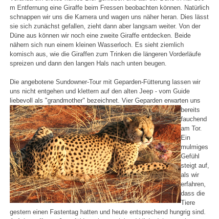
m Entfernung eine Giraffe beim Fressen beobachten können. Natürlich
schnappen wir uns die Kamera und wagen uns näher heran. Dies lässt
sie sich zunächst gefallen, zieht dann aber langsam weiter. Von der
Düne aus können wir noch eine zweite Giraffe entdecken. Beide
nähern sich nun einem kleinen Wasserloch. Es sieht ziemlich
komisch aus, wie die Giraffen zum Trinken die längeren Vorderläufe
spreizen und dann den langen Hals nach unten beugen.
Die angebotene Sundowner-Tour mit Geparden-Fütterung lassen wir
uns nicht entgehen und klettern auf den alten Jeep - vom Guide
liebevoll als "grandmother" bezeichnet.
Vier Geparden erwarten uns
bereits
fauchend
am Tor.
Ein
mulmiges
Gefühl
steigt auf,
als wir
erfahren,
dass die
Tiere
gestern einen Fastentag hatten und heute entsprechend hungrig sind.