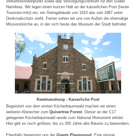
Verkehrsknotenpunkt sowie das Versorgungszentrum für den Süden
Namibias. Wir legen einen kurzen Halt an der kaiserlichen Post (heute
Touristen-Info) ein, ein Steingebäude von 1910 das seit 1987 unter
Denkmalschutz steht. Ferner sehen wir uns von Außen die ehemalige
Missionskirche an, in der sich heute das Museum der Stadt befindet.
Keetmanshoop - Kaiserliche Post
Begeistert von dem ersten Köcherbaumwald machen wir einen
weiteren Abstecher zum
Quivertree Forest
. Dieser an der C17
gelegenen Köcherbaumwald wurde zum National Monument erklärt.
Hier gibt es noch größere, bis zu 300 Jahre alte Bäume zu bewundern.
Ebenfalls begeistert uns der
Giants Playground
. Eine riesige