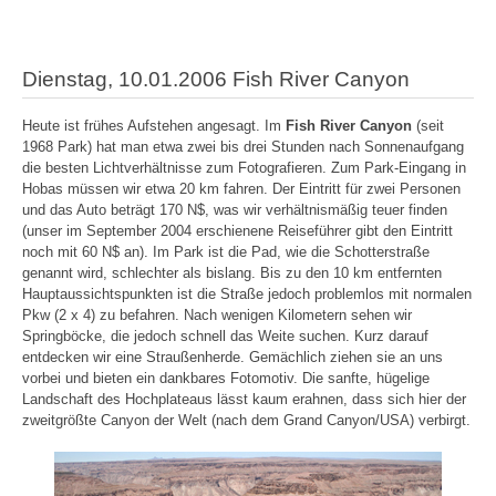
Dienstag, 10.01.2006 Fish River Canyon
Heute ist frühes Aufstehen angesagt. Im
Fish River Canyon
(seit
1968 Park) hat man etwa zwei bis drei Stunden nach Sonnenaufgang
die besten Lichtverhältnisse zum Fotografieren. Zum Park-Eingang in
Hobas müssen wir etwa 20 km fahren. Der Eintritt für zwei Personen
und das Auto beträgt 170 N$, was wir verhältnismäßig teuer finden
(unser im September 2004 erschienene Reiseführer gibt den Eintritt
noch mit 60 N$ an). Im Park ist die Pad, wie die Schotterstraße
genannt wird, schlechter als bislang. Bis zu den 10 km entfernten
Hauptaussichtspunkten ist die Straße jedoch problemlos mit normalen
Pkw (2 x 4) zu befahren. Nach wenigen Kilometern sehen wir
Springböcke, die jedoch schnell das Weite suchen. Kurz darauf
entdecken wir eine Straußenherde. Gemächlich ziehen sie an uns
vorbei und bieten ein dankbares Fotomotiv. Die sanfte, hügelige
Landschaft des Hochplateaus lässt kaum erahnen, dass sich hier der
zweitgrößte Canyon der Welt (nach dem Grand Canyon/USA) verbirgt.