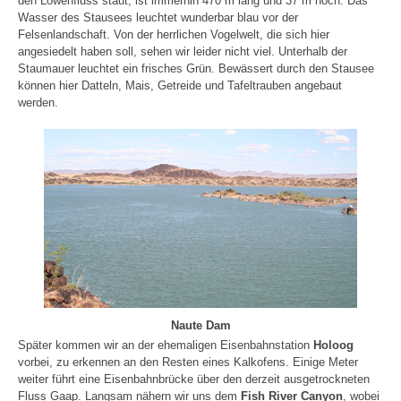
den Löwenfluss staut, ist immerhin 470 m lang und 37 m hoch. Das
Wasser des Stausees leuchtet wunderbar blau vor der
Felsenlandschaft. Von der herrlichen Vogelwelt, die sich hier
angesiedelt haben soll, sehen wir leider nicht viel. Unterhalb der
Staumauer leuchtet ein frisches Grün. Bewässert durch den Stausee
können hier Datteln, Mais, Getreide und Tafeltrauben angebaut
werden.
Naute Dam
Später kommen wir an der ehemaligen Eisenbahnstation
Holoog
vorbei, zu erkennen an den Resten eines Kalkofens. Einige Meter
weiter führt eine Eisenbahnbrücke über den derzeit ausgetrockneten
Fluss Gaap. Langsam nähern wir uns dem
Fish River Canyon
, wobei