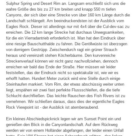
Sulphur Spring und Desert Rim an. Langsam erschließt sich uns die
wahre Größe des bis zu 27 km breiten und knapp 550 m tiefen
Canyons, der sich über eine Strecke von über 160 km Länge durch die
Landschaft schlängelt. Am beeindruckendsten ist der Ausblick vom
Eagles Rock. Dieser ist allerdings nur mit 4x4 über die Cul-dev-sac zu
erreichen. Die 12 km lange Strecke hat durchaus Unwegsamkeiten,
für die ein Vierradantrieb erforderlich ist. Man hat den Eindruck über
eine riesige Bauschutthalde zu fahren. Die Geröllwüste ist überzogen
von dornigem Gestrüpp. Zwischendurch ragt ein grüner Strauch
heraus und vereinzelt stehen Köcherbäume. Den kurvenreiche
Streckenverlauf können wir nicht ganz nachvollziehen, dennoch
erreichen wir bald das Ende der Straße. Hier müssen wir leider
feststellen, das der Eindruck nicht so spektakulär ist, wie wir es
erhofft hatten. Hundert Meter zurück wird eine Stelle durch einige
Steinhaufen markiert. Vom Rim, der etwas abschüssig weiter unten
liegt, erspähen wir zwei fast perfekte Flussschleifen, die die tiefe
Schlucht durchfließen. Das leichte Rauschen des Fish Rivers ist zu
vernehmen. Wir schließen daraus, dass dies der eigentliche Eagles
Rock Viewpoint ist - der Ausblick ist atemberaubend.
Ein kleines Abschiedspicknick legen wir am Sunset Point ein und
genießen den Blick in die Canyonlandschaft. Auf dem Rückweg
werden wir von einem Holländer abgefangen, der leider einen Unfall