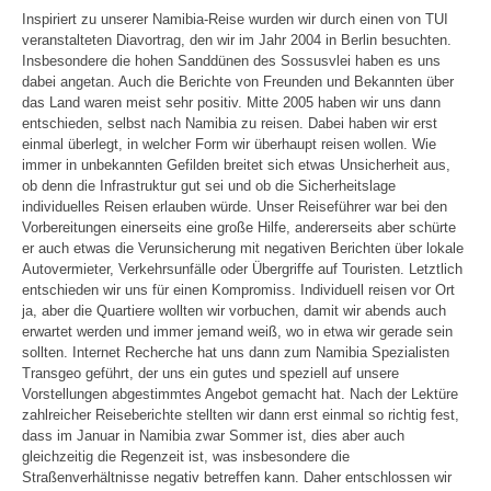
Inspiriert zu unserer Namibia-Reise wurden wir durch einen von TUI
veranstalteten Diavortrag, den wir im Jahr 2004 in Berlin besuchten.
Insbesondere die hohen Sanddünen des Sossusvlei haben es uns
dabei angetan. Auch die Berichte von Freunden und Bekannten über
das Land waren meist sehr positiv. Mitte 2005 haben wir uns dann
entschieden, selbst nach Namibia zu reisen. Dabei haben wir erst
einmal überlegt, in welcher Form wir überhaupt reisen wollen. Wie
immer in unbekannten Gefilden breitet sich etwas Unsicherheit aus,
ob denn die Infrastruktur gut sei und ob die Sicherheitslage
individuelles Reisen erlauben würde. Unser Reiseführer war bei den
Vorbereitungen einerseits eine große Hilfe, andererseits aber schürte
er auch etwas die Verunsicherung mit negativen Berichten über lokale
Autovermieter, Verkehrsunfälle oder Übergriffe auf Touristen. Letztlich
entschieden wir uns für einen Kompromiss. Individuell reisen vor Ort
ja, aber die Quartiere wollten wir vorbuchen, damit wir abends auch
erwartet werden und immer jemand weiß, wo in etwa wir gerade sein
sollten. Internet Recherche hat uns dann zum Namibia Spezialisten
Transgeo geführt, der uns ein gutes und speziell auf unsere
Vorstellungen abgestimmtes Angebot gemacht hat. Nach der Lektüre
zahlreicher Reiseberichte stellten wir dann erst einmal so richtig fest,
dass im Januar in Namibia zwar Sommer ist, dies aber auch
gleichzeitig die Regenzeit ist, was insbesondere die
Straßenverhältnisse negativ betreffen kann. Daher entschlossen wir