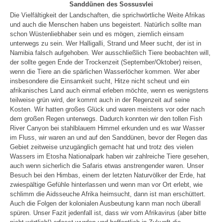
Sanddünen des Sossusvlei
Die Vielfältigkeit der Landschaften, die sprichwörtliche Weite Afrikas
und auch die Menschen haben uns begeistert. Natürlich sollte man
schon Wüstenliebhaber sein und es mögen, ziemlich einsam
unterwegs zu sein. Wer Halligalli, Strand und Meer sucht, der ist in
Namibia falsch aufgehoben. Wer ausschließlich Tiere beobachten will,
der sollte gegen Ende der Trockenzeit (September/Oktober) reisen,
wenn die Tiere an die spärlichen Wasserlöcher kommen. Wer aber
insbesondere die Einsamkeit sucht, Hitze nicht scheut und ein
afrikanisches Land auch einmal erleben möchte, wenn es wenigstens
teilweise grün wird, der kommt auch in der Regenzeit auf seine
Kosten. Wir hatten großes Glück und waren meistens vor oder nach
dem großen Regen unterwegs. Dadurch konnten wir den tollen Fish
River Canyon bei stahlblauem Himmel erkunden und es war Wasser
im Fluss, wir waren an und auf den Sanddünen, bevor der Regen das
Gebiet zeitweise unzugänglich gemacht hat und trotz des vielen
Wassers im Etosha Nationalpark haben wir zahlreiche Tiere gesehen,
auch wenn sicherlich die Safaris etwas anstrengender waren. Unser
Besuch bei den Himbas, einem der letzten Naturvölker der Erde, hat
zwiespältige Gefühle hinterlassen und wenn man vor Ort erlebt, wie
schlimm die Aidsseuche Afrika heimsucht, dann ist man erschüttert.
Auch die Folgen der kolonialen Ausbeutung kann man noch überall
spüren. Unser Fazit jedenfall ist, dass wir vom Afrikavirus (aber bitte