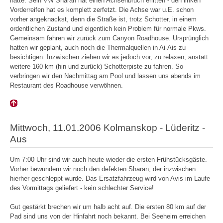
hatte. Sein VW Sharan hat einen Achsenbruch erlitten - den linken
Vorderreifen hat es komplett zerfetzt. Die Achse war u.E. schon
vorher angeknackst, denn die Straße ist, trotz Schotter, in einem
ordentlichen Zustand und eigentlich kein Problem für normale Pkws.
Gemeinsam fahren wir zurück zum Canyon Roadhouse. Ursprünglich
hatten wir geplant, auch noch die Thermalquellen in Ai-Ais zu
besichtigen. Inzwischen ziehen wir es jedoch vor, zu relaxen, anstatt
weitere 160 km (hin und zurück) Schotterpiste zu fahren. So
verbringen wir den Nachmittag am Pool und lassen uns abends im
Restaurant des Roadhouse verwöhnen.
Mittwoch, 11.01.2006 Kolmanskop - Lüderitz -
Aus
Um 7:00 Uhr sind wir auch heute wieder die ersten Frühstücksgäste.
Vorher bewundern wir noch den defekten Sharan, der inzwischen
hierher geschleppt wurde. Das Ersatzfahrzeug wird von Avis im Laufe
des Vormittags geliefert - kein schlechter Service!
Gut gestärkt brechen wir um halb acht auf. Die ersten 80 km auf der
Pad sind uns von der Hinfahrt noch bekannt. Bei Seeheim erreichen