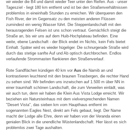
wir wieder die B4 und damit wieder Teer unter den Reifen. Aus - unser
Tagesziel - liegt 180 km entfernt und ist bei den Straßenverhältnissen
problemlos in eineinhalb Stunden zu erreichen. Wir überqueren den
Fish River, der im Gegensatz zu den meisten anderen Flüssen
zumindest ein wenig Wasser führt. Die Steppenlandschaft mit den
herausragenden Felsen ist uns schon vertraut. Gemächlich steigt die
Straße an, bis wir uns auf dem Huib-Hochplateau befinden. Eine
weite, ebene Landschaft - der Blick endet im Nichts, kein Fels bietet
Einhalt. Später wird es wieder hügeliger. Die schnurgerade Straße wird
durch das stetige sanfte Auf und Ab optisch durchbrochen. Endlos
verlaufende Strommasten flankieren den Straßenverlauf.
Rote Sandflächen kündigen 40 km vor
Aus
die Namib an und
kontrastieren leuchtend mit den braunen Tirasbergen, die rechter Hand
zu sehen sind. Wir befinden uns inzwischen auf 1.500 m über NN in
einer traumhaft schönen Landschaft, die zum Verweilen einlädt, was
wir auch tun, denn wir haben die Klein Aus Vista Lodge erreicht. Wir
beziehen ein Natursteinhaus mit dem vielversprechenden Namen
"Desert Vista", das sieben km vom Haupthaus entfernt im
sogenannten Eagles Nest, direkt am Fels gebaut, liegt. Der Name
macht der Lodge alle Ehre, denn wir haben von der Veranda einen
genialen Blick in die unendliche Wüstenlandschaft. Hier lässt es sich
problemlos zwei Tage aushalten.