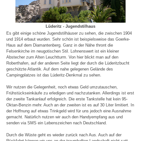
Lüderitz - Jugendstilhaus
Es gibt einige schöne Jugendstilhäuser zu sehen, die zwischen 1904
und 1914 erbaut wurden. Sehr schön ist beispielsweise das Goerke-
Haus auf dem Diamantenberg. Ganz in der Nähe thront die
Felsenkirche im neugotischen Stil. Lohnenswert ist ein kleiner
Abstecher zum Alten Leuchtturm. Von hier blickt man auf den
Roberthafen, auf der anderen Seite liegt der durch die Lüderitzbucht
geschützte Atlantik. Auf dem nahe gelegenen Gelände des
Campingplatzes ist das Lüderitz-Denkmal zu sehen.
Wir nutzen die Gelegenheit, noch etwas Geld umzutauschen,
Frühstückseinkäufe zu erledigen und nachzutanken. Allerdings ist erst
der zweite Tankanlauf erfolgreich. Die erste Tankstelle hat kein 95-
Oktan-Benzin mehr. Auch an der zweiten ist es auf 30 Liter limitiert. In
der Hoffnung auf etwas Trinkgeld wird für uns jedoch eine Ausnahme
gemacht. Natürlich nutzen wir auch den Handyempfang aus und
senden via SMS ein Lebenszeichen nach Deutschland.
Durch die Wüste geht es wieder zurück nach Aus. Auch auf der
Rückfahrt können wir uns an der traumhaften Landschaft nicht satt