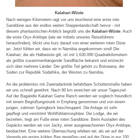
Kalahari-Wüste
Nach wenigen Kilometern ragt vor uns leuchtend eine erste rote
Sanddüne aus der endlos weiten Steppenlandschaft hervor - mit
diesem phantastischen Anblick begrüßt uns die
Kalahari-Wüste
. Auch
die erste Oryx-Antilope (wie wir mittels unseres Reiseführers
herausfinden), blickt uns kurz darauf von einer weiteren roten Düne
an. Jetzt fühlen wir, dass wir in Namibia angekommen sind! Die
Kalahari, die als Halbwüste gilt, ist mit 1.630.000 Quadratkilometern
als größte zusammenhängende Sandfläche bekannt und erstreckt
sich über mehrere Länder. Der größte Teil gehört zu Botswana, der
Süden zur Republik Südafrika, der Westen zu Namibia.
An die problemlos mit Zweiradantrieb befahrbare Schotterstraße haben
wir uns schnell gewöhnt. Nach 80 km erreichen wir unser Tagesziel.
Auf der Bagatelle Kalahari Game Ranch werden wir sogleich freundlich
mit einem Begrüßungstrunk in Empfang genommen und von einem
jungen, zahmen Springbock beschnuppert. Die Anlage ist sehr
gepflegt und verströmt Wohlfühlatmosphäre. Die Lodge, die wir
beziehen, liegt am Fuße einer roten Sanddüne. Beim Ausladen des
Gepäcks werden wir von Jacky, einer ausgewachsenen Oryx-Antilope,
beobachtet. Eine weitere Überraschung erleben wir, als wir auf der
Veranda ein erstes kühles Bier genießen und auf der Düne in nur 100